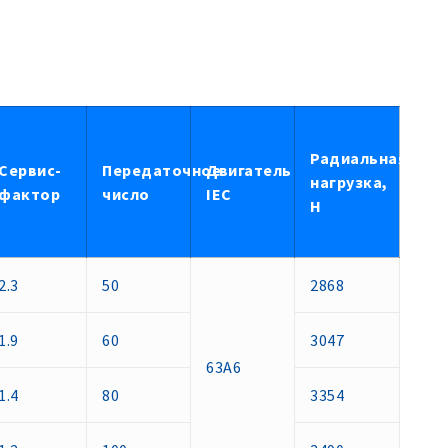
Радиальная
Сервис-
Передаточное
Двигатель
нагрузка,
фактор
число
IEC
Н
2.3
50
2868
1.9
60
3047
63А6
1.4
80
3354