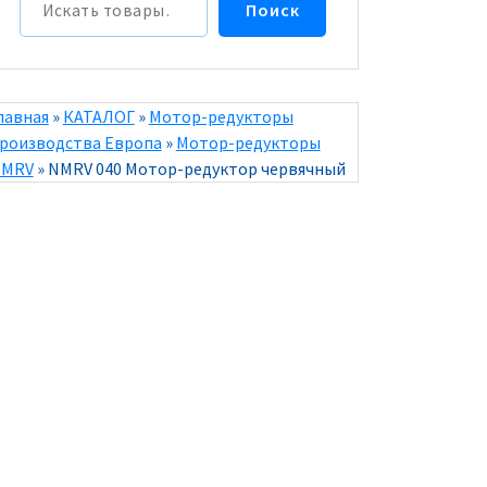
Поиск
лавная
»
КАТАЛОГ
»
Мотор-редукторы
роизводства Европа
»
Мотор-редукторы
MRV
»
NMRV 040 Мотор-редуктор червячный