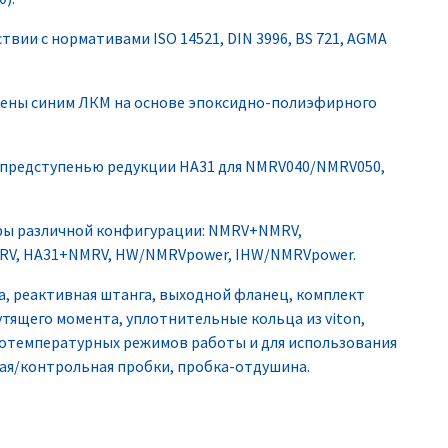
вии с нормативами ISO 14521, DIN 3996, BS 721, AGMA
шены синим ЛКМ на основе эпоксидно-полиэфирного
 предступенью редукции HA31 для NMRV040/NMRV050,
ры различной конфигурации: NMRV+NMRV,
V, HA31+NMRV, HW/NMRVpower, IHW/NMRVpower.
, реактивная штанга, выходной фланец, комплект
тящего момента, уплотнительные кольца из viton,
зкотемпературных режимов работы и для использования
ая/контрольная пробки, пробка-отдушина.