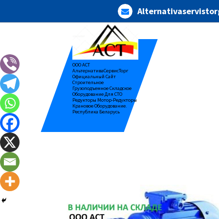
Перейти
Alternativaservist
к
содержимому
ООО АСТ
АльтернативаСервисТорг
Официальный Сайт
Строительное
Грузоподъемное Складское
Оборудование Для СТО
Редукторы Мотор-Редукторы
Крановое Оборудование.
Республика Беларусь