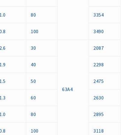
1.0
80
3354
0.8
100
3490
2.6
30
2087
1.9
40
2298
1.5
50
2475
63A4
1.3
60
2630
1.0
80
2895
0.8
100
3118