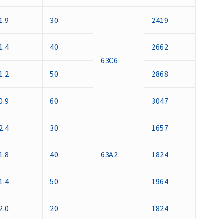
1.9
30
2419
1.4
40
2662
63C6
1.2
50
2868
0.9
60
3047
2.4
30
1657
1.8
40
63A2
1824
1.4
50
1964
2.0
20
1824