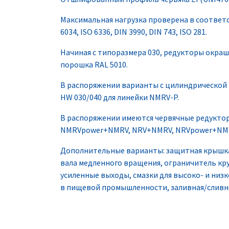
Максимальная нагрузка проверена в соответст
6034, ISO 6336, DIN 3990, DIN 743, ISO 281.
Начиная с типоразмера 030, редукторы окра
порошка RAL 5010.
В распоряжении варианты с цилиндрической
HW 030/040 для линейки NMRV-P.
В распоряжении имеются червячные редукто
NMRVpower+NMRV, NRV+NMRV, NRVpower+NMR
Дополнительные варианты: защитная крышка
вала медленного вращения, ограничитель кру
усиленные выходы, смазки для высоко- и ни
в пищевой промышленности, заливная/сливн