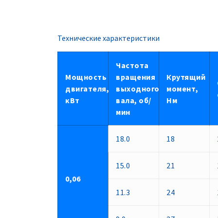
Технические характеристики
Частота
Мощность
вращения
Крутящий
двигателя,
выходного
момент,
кВт
вала, об/
Нм
мин
18.0
18
15.0
21
0,06
11.3
24