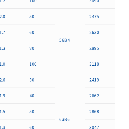
1.2
100
3490
2.0
50
2475
1.7
60
2630
56B4
1.3
80
2895
1.0
100
3118
2.6
30
2419
1.9
40
2662
1.5
50
2868
63B6
1.3
60
3047