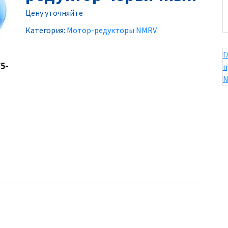
Цену уточняйте
Категория:
Мотор-редукторы NMRV
Г
п
N