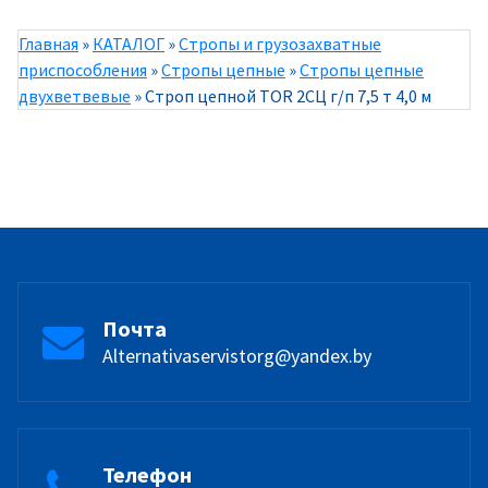
Главная
»
КАТАЛОГ
»
Стропы и грузозахватные
приспособления
»
Стропы цепные
»
Стропы цепные
двухветвевые
»
Строп цепной TOR 2СЦ г/п 7,5 т 4,0 м
Почта
Alternativaservistorg@yandex.by
Телефон