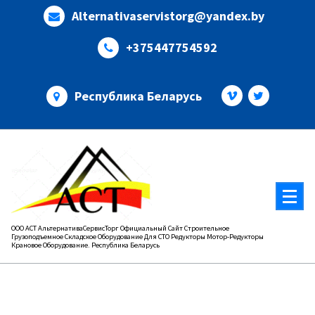
Перейти
Alternativaservistorg@yandex.by
к
содержимому
+375447754592
Республика Беларусь
ООО АСТ АльтернативаСервисТорг Официальный Сайт Строительное
Грузоподъемное Складское Оборудование Для СТО Редукторы Мотор-Редукторы
Крановое Оборудование. Республика Беларусь