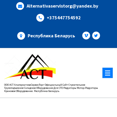
Перейти
Alternativaservistorg@yandex.by
к
содержимому
+375447754592
Республика Беларусь
ООО АСТ АльтернативаСервисТорг Официальный Сайт Строительное
Грузоподъемное Складское Оборудование Для СТО Редукторы Мотор-Редукторы
Крановое Оборудование. Республика Беларусь