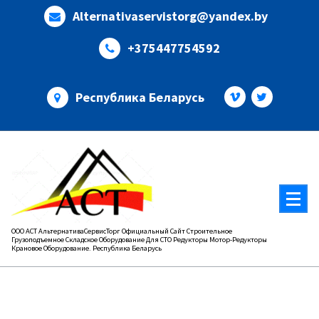
Перейти
Alternativaservistorg@yandex.by
к
содержимому
+375447754592
Республика Беларусь
ООО АСТ АльтернативаСервисТорг Официальный Сайт Строительное
Грузоподъемное Складское Оборудование Для СТО Редукторы Мотор-Редукторы
Крановое Оборудование. Республика Беларусь