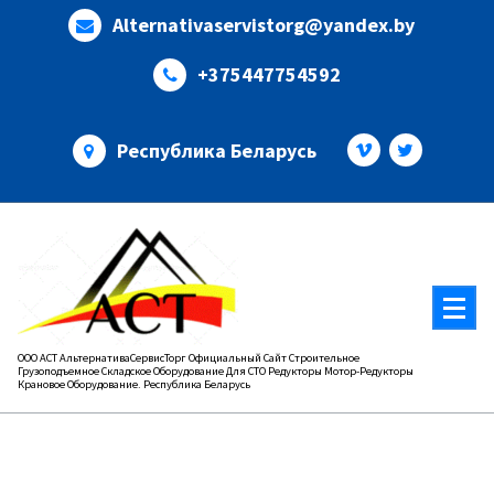
Перейти
Alternativaservistorg@yandex.by
к
содержимому
+375447754592
Республика Беларусь
ООО АСТ АльтернативаСервисТорг Официальный Сайт Строительное
Грузоподъемное Складское Оборудование Для СТО Редукторы Мотор-Редукторы
Крановое Оборудование. Республика Беларусь