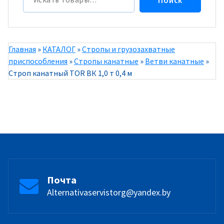
Главная
»
КАТАЛОГ
»
Стропы и грузозахватные
приспособления
»
Стропы канатные
»
Ветви канатные
»
Строп канатный TOR ВК 1,0 т 0,4 м
Почта
Alternativaservistorg@yandex.by