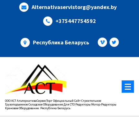
Перейти
Alternativaservistorg@yandex.by
к
содержимому
+375447754592
Республика Беларусь
ООО АСТ АльтернативаСервисТорг Официальный Сайт Строительное
Грузоподъемное Складское Оборудование Для СТО Редукторы Мотор-Редукторы
Крановое Оборудование. Республика Беларусь