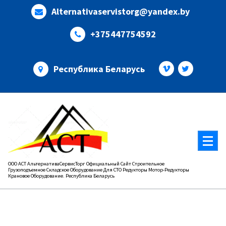
Перейти
Alternativaservistorg@yandex.by
к
содержимому
+375447754592
Республика Беларусь
ООО АСТ АльтернативаСервисТорг Официальный Сайт Строительное
Грузоподъемное Складское Оборудование Для СТО Редукторы Мотор-Редукторы
Крановое Оборудование. Республика Беларусь