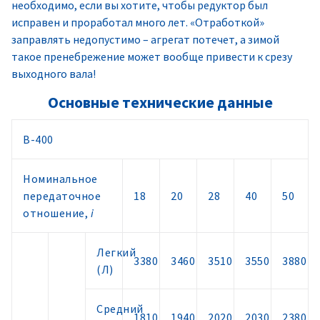
необходимо, если вы хотите, чтобы редуктор был
исправен и проработал много лет. «Отработкой»
заправлять недопустимо – агрегат потечет, а зимой
такое пренебрежение может вообще привести к срезу
выходного вала!
Основные технические данные
В-400
Номинальное
передаточное
18
20
28
40
50
отношение,
i
Легкий
3380
3460
3510
3550
3880
(Л)
Средний
1810
1940
2020
2030
2380