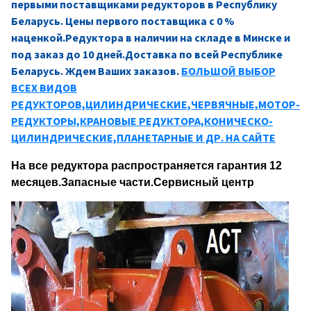
первыми поставщиками редукторов в Республику
Беларусь. Цены первого поставщика с 0 %
наценкой.Редуктора в наличии на складе в Минске и
под заказ до 10 дней.Доставка по всей Республике
Беларусь. Ждем Ваших заказов.
БОЛЬШОЙ ВЫБОР
ВСЕХ ВИДОВ
РЕДУКТОРОВ,ЦИЛИНДРИЧЕСКИЕ,ЧЕРВЯЧНЫЕ,МОТОР-
РЕДУКТОРЫ,КРАНОВЫЕ РЕДУКТОРА,КОНИЧЕСКО-
ЦИЛИНДРИЧЕСКИЕ,ПЛАНЕТАРНЫЕ И ДР. НА САЙТЕ
На все редуктора распространяется гарантия 12
месяцев.Запасные части.Сервисный центр