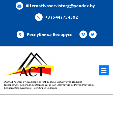
Перейти
Alternativaservistorg@yandex.by
к
содержимому
+375447754592
Республика Беларусь
ООО АСТ АльтернативаСервисТорг Официальный Сайт Строительное
Грузоподъемное Складское Оборудование Для СТО Редукторы Мотор-Редукторы
Крановое Оборудование. Республика Беларусь