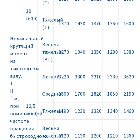
(С)
10
(600)
Тяжелый
1370
1430
1470
1360
1600
(Т)
Номинальный
Весьма
крутящий
тяжелый
1270
1340
1350
1280
1380
момент
(ВТ)
на
тихоходном
валу,
Легкий
3220
3300
3310
3330
3620
Т,
Н
Средний
1600
1700
1820
1850
2150
´ м;
при
12,5
Тяжелый
1190
1230
1320
1340
1460
номинальной
(750)
частоте
Весьма
вращения
тяжелый
1120
1130
1200
1210
1360
быстроходного.