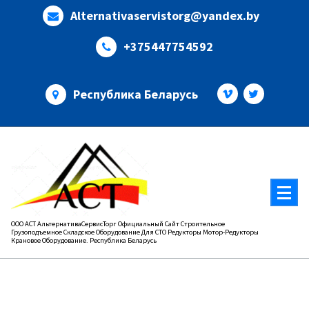
Перейти
Alternativaservistorg@yandex.by
к
содержимому
+375447754592
Республика Беларусь
ООО АСТ АльтернативаСервисТорг Официальный Сайт Строительное
Грузоподъемное Складское Оборудование Для СТО Редукторы Мотор-Редукторы
Крановое Оборудование. Республика Беларусь