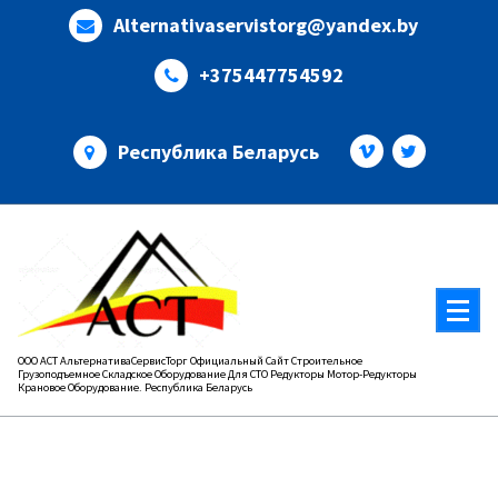
Перейти
Alternativaservistorg@yandex.by
к
содержимому
+375447754592
Республика Беларусь
ООО АСТ АльтернативаСервисТорг Официальный Сайт Строительное
Грузоподъемное Складское Оборудование Для СТО Редукторы Мотор-Редукторы
Крановое Оборудование. Республика Беларусь