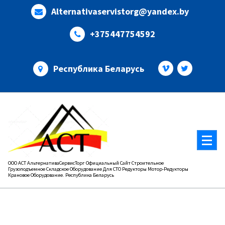
Перейти
Alternativaservistorg@yandex.by
к
содержимому
+375447754592
Республика Беларусь
ООО АСТ АльтернативаСервисТорг Официальный Сайт Строительное
Грузоподъемное Складское Оборудование Для СТО Редукторы Мотор-Редукторы
Крановое Оборудование. Республика Беларусь